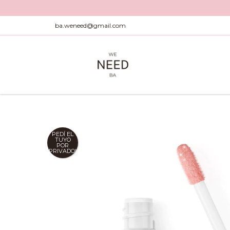
ba.weneed@gmail.com
PEDÍ EL
TUYO
POR
PRIVADO!