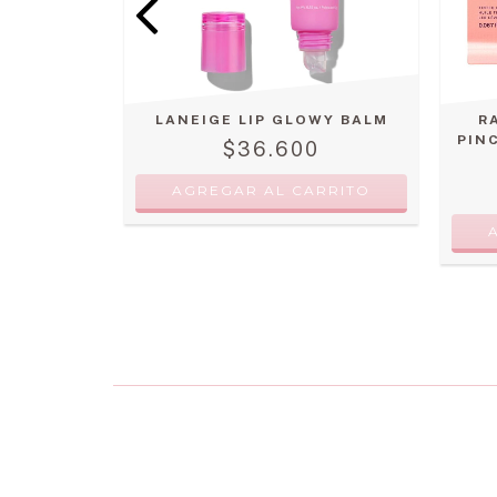
 FLICK
0
RRITO
LANEIGE LIP GLOWY BALM
R
PIN
$36.600
AGREGAR AL CARRITO