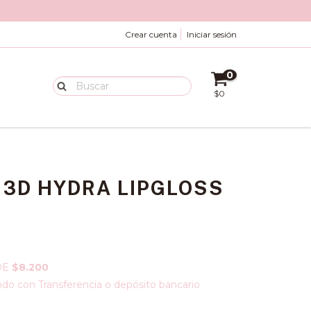
Crear cuenta
Iniciar sesión
0
$0
 3D HYDRA LIPGLOSS
DE
$8.200
o con Transferencia o depósito bancario