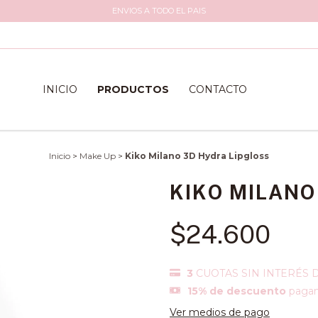
ENVIOS A TODO EL PAIS
INICIO
PRODUCTOS
CONTACTO
Inicio
>
Make Up
>
Kiko Milano 3D Hydra Lipgloss
KIKO MILANO
$24.600
3
CUOTAS SIN INTERÉS 
15% de descuento
pagand
Ver medios de pago