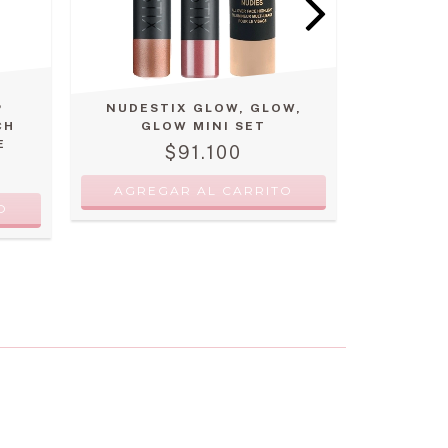
P
NUDESTIX GLOW, GLOW,
GLOS
CH
GLOW MINI SET
E
$91.100
AGRE